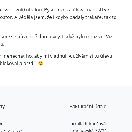
e svou vnitřní sílou. Byla to velká úleva, narostl ve
tor. A věděla jsem, že i kdyby padaly trakaře, tak to
 jsme se původně domluvily. I když bylo mrazivo. Viz
a.
 nenechat ho, aby mi vládnul. A užívám si tu úlevu,
blokoval a brzdil.
kty
Fakturační údaje
n
Jarmila Klimešová
Uruguayská 77/21
32 552 575