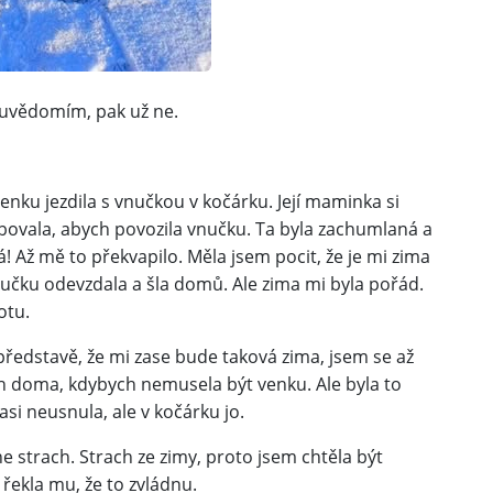
o uvědomím, pak už ne.
venku jezdila s vnučkou v kočárku. Její maminka si
bovala, abych povozila vnučku. Ta byla zachumlaná a
! Až mě to překvapilo. Měla jsem pocit, že je mi zima
učku odevzdala a šla domů. Ale zima mi byla pořád.
otu.
 představě, že mi zase bude taková zima, jsem se až
ich doma, kdybych nemusela být venku. Ale byla to
i neusnula, ale v kočárku jo.
e strach. Strach ze zimy, proto jsem chtěla být
řekla mu, že to zvládnu.