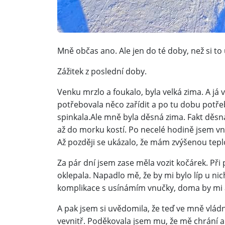
Mně občas ano. Ale jen do té doby, než si t
Zážitek z poslední doby.
Venku mrzlo a foukalo, byla velká zima. A já 
potřebovala něco zařídit a po tu dobu potře
spinkala.Ale mně byla děsná zima. Fakt děsná
až do morku kostí. Po necelé hodině jsem vn
Až později se ukázalo, že mám zvýšenou tepl
Za pár dní jsem zase měla vozit kočárek. Při
oklepala. Napadlo mě, že by mi bylo líp u n
komplikace s usínámím vnučky, doma by mi as
A pak jsem si uvědomila, že teď ve mně vládn
vevnitř. Poděkovala jsem mu, že mě chrání a 